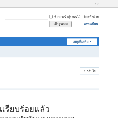
ข
น
จำการเข้าสู่ระบบไว้
ลืมรหัสผ่าน
า
ด
ลงทะเบียน
เข้าสู่ระบบ
จ
อ
ก
ว้
เมนูเพิ่มเติม
า
ง
กลับไป
เรียบร้อยแล้ว