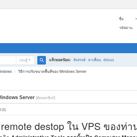
ชื่อ
สมาชิก
รหัสผ่าน
แท็กยอดนิยม:
สังสรรค์
หาเพื่อน
discuz
กระทู้
ค
indows
›
วิธีการปรับขนาดพื้นที่ของ Windows Server
้น
ห
า
 Windows Server
[คัดลอกลิงก์]
0:31
ใน remote destop ใน VPS ของท่าน